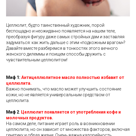
Целлюлит, будто таинственный художник, порой
беспощадно и неожиданно появляется на нашем теле,
преобразуя фигуру даже самых стройных дам и заставляя
задуматься: как жить дальше с этим «подкожным врагом»?
Давайте вместе разберемся в тонкостях этого вечного
женского дилеммы и поищем способы дружить с
чувствительным целлюлитом!
Миф 1:
Антицеллюлитное масло полностью избавит от
целлюлита.
Важно понимать, что масло может улучшить состояние
кожи, но не является универсальным средством от
целлюлита.
Миф 2
:
Целлюлит появляется от употребления кофе и
молочных продуктов.
На самом деле, питание играет роль в возникновении
целлюлита, но он зависит от множества факторов, включая
генетику и образ жизни. Очень важна калорийность