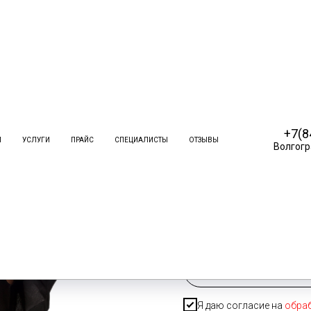
Дарим 1000 р
+7(8
И
УСЛУГИ
ПРАЙС
СПЕЦИАЛИСТЫ
ОТЗЫВЫ
для оплат
Волгогр
*на удаление новообра
Имя
Телефон
+7
Я даю согласие на
обра