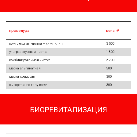
процедура
цена, ₽
комплексная чистка + химпилинг
3 500
ультразвкуковая чистка
1 800
комбинировпнная чистка
2 200
маска альгинатная
500
маска кремовая
300
сыворотка по типу кожи
300
БИОРЕВИТАЛИЗАЦИЯ