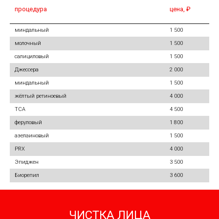
процедура
цена, ₽
миндальный
1 500
молочный
1 500
салициловый
1 500
Джессера
2 000
миндальный
1 500
жёлтый ретиноевый
4 000
ТСА
4 500
феруловый
1 800
азелаиновый
1 500
PRX
4 000
Эпиджен
3 500
Биорепил
3 600
ЧИСТКА ЛИЦА