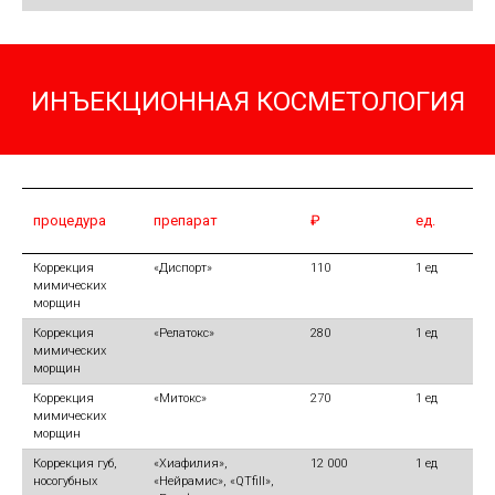
ИНЪЕКЦИОННАЯ КОСМЕТОЛОГИЯ
процедура
препарат
₽
ед.
Коррекция
«Диспорт»
110
1 ед
мимических
морщин
Коррекция
«Релатокс»
280
1 ед
мимических
морщин
Коррекция
«Митокс»
270
1 ед
мимических
морщин
Коррекция губ,
«Хиафилия»,
12 000
1 ед
носогубных
«Нейрамис», «QTfill»,