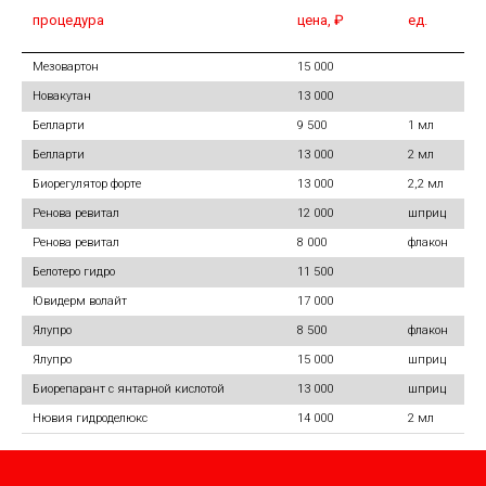
процедура
цена, ₽
ед.
Мезовартон
15 000
Новакутан
13 000
Белларти
9 500
1 мл
Белларти
13 000
2 мл
Биорегулятор форте
13 000
2,2 мл
Ренова ревитал
12 000
шприц
Ренова ревитал
8 000
флакон
Белотеро гидро
11 500
Ювидерм волайт
17 000
Ялупро
8 500
флакон
Ялупро
15 000
шприц
Биорепарант с янтарной кислотой
13 000
шприц
Нювия гидроделюкс
14 000
2 мл