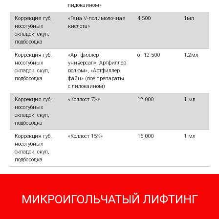
лидокаином»
Коррекция губ,
«Гана V-полимолочная
4 500
1мл
носогубных
кислота»
складок, скул,
подбородка
Коррекция губ,
«Арт филлер
от 12 500
1,2мл
носогубных
универсал», Артфиллер
складок, скул,
волюм», «Артфиллер
подбородка
файн» (все препараты
с лилокаином)
Коррекция губ,
«Коллост 7%»
12 000
1 мл
носогубных
складок, скул,
подбородка
Коррекция губ,
«Коллост 15%»
16 000
1 мл
носогубных
складок, скул,
подбородка
МИКРОИГОЛЬЧАТЫЙ ЛИФТИНГ