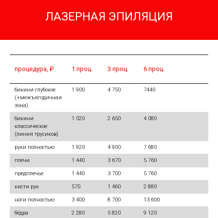
ЛАЗЕРНАЯ ЭПИЛЯЦИЯ
процедура, ₽
1 проц.
3 проц.
6 проц.
бикини глубокое
1 900
4 750
7440
(+межъягодичная
зона)
бикини
1 020
2 650
4 080
классическое
(линия трусиков)
руки полностью
1 920
4 900
7 680
плечи
1 440
3 670
5 760
предплечье
1 440
3 700
5 760
кисти рук
570
1 460
2 880
ноги полностью
3 400
8 700
13 600
бёдра
2 280
5 820
9 120