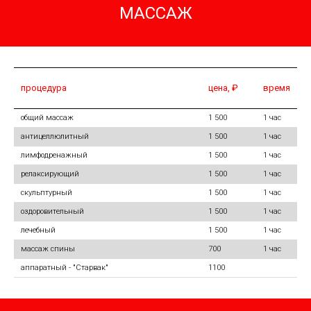
МАССАЖ
процедура
цена, ₽
время
общий массаж
1 500
1 час
антицеллюлитный
1 500
1 час
лимфодренажный
1 500
1 час
релаксирующий
1 500
1 час
скульптурный
1 500
1 час
оздоровительный
1 500
1 час
лечебный
1 500
1 час
массаж спины
700
1 час
аппаратный - "Старвак"
1100