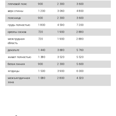
плечевой пояс
900
2 300
3 600
верх спины
1 200
3 060
4 800
поясница
900
2 300
3 600
грудь полностью
1 800
4 590
7 200
ореолы сосков
720
1 900
2 880
межгрудная
720
1 900
2 880
область
декольте
1 440
3 680
5 760
живот полностью
1 380
3 520
5 520
белая линия
900
2 300
5 600
ягодицы
1 500
3 900
6 000
межъягодичная
1 080
2 800
4 320
зона