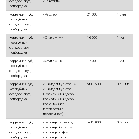
складок, скул,
«Ревофил»
подбородка
Коррекция губ,
«Радиес»
21 000
1,5мл
носогубных
складок, скул,
подбородка
Коррекция губ,
«Стилаж М»
16 000
1 мл
носогубных
складок, скул,
подбородка
Коррекция губ,
«Стилаж Л»
17 000
1 мл
носогубных
складок, скул,
подбородка
Коррекция губ,
«Ювидерм ультра 3»,
от11 500
0,6-1 мл
носогубных
«Ювидерм ультра
складок, скул,
Смайл», «Ювидерм
подбородка
Волифт», «Ювидерм
Волюм»« (все
препараты с
ледокаином)
Коррекция губ,
«Белотеро интенс»,
от11 000
0,6-1 мл
носогубных
«Белотеро баланс»,
складок, скул,
«Белотеро софт»,
подбородка
«Белотеро липс с