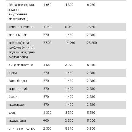
бёдра (передняя,
1 680
4 300
6 720
задняя,
внутренняя
поверхность)
колени + голени
1 980
5 050
7 920
пальцы ног
570
1 460
2 280
всё тело(ноги,
5 800
14 790
25 200
глубокое бикини,
подмышки, одна
малая зона)
лицо полностью
1 560
3 990
6 240
щеки
570
1 460
2 280
бакенбарды
570
1 460
2 280
верхняя губа
570
1 460
2 280
брови
570
1 460
2 280
подбородок
570
1 460
2 280
шея
1 320
3 370
5 280
подмышки
900
2 300
5 600
спина полностью
2 300
5 870
9 200