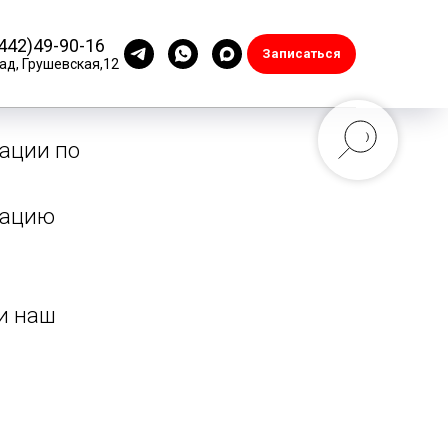
442)49-90-16
Записаться
ад, Грушевская,12
ИЯ
ации по
тацию
и наш