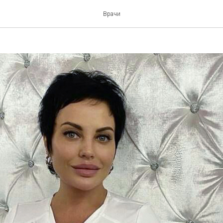
на Юмакаева
Врачи