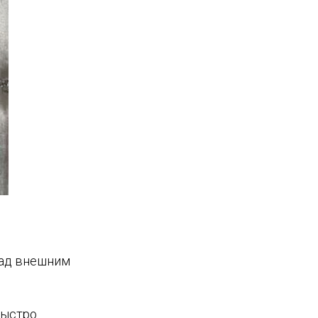
над внешним
быстро