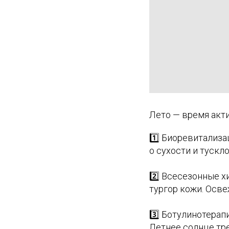
Лето — время акти
1️⃣ Биоревитализа
о сухости и тускл
2️⃣ Всесезонные х
тургор кожи. Осве
3️⃣ Ботулинотера
Летнее солнце тр