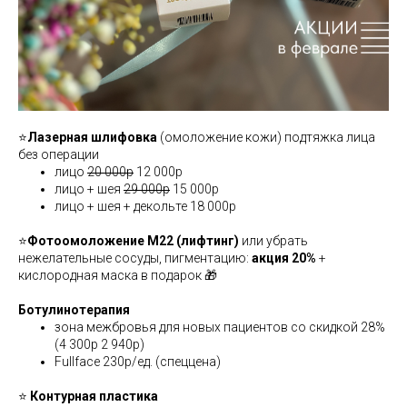
⭐️
Лазерная шлифовка
(омоложение кожи) подтяжка лица
без операции
лицо
20 000р
12 000р
лицо + шея
29 000р
15 000р
лицо + шея + декольте 18 000р
⭐️
Фотоомоложение М22 (лифтинг)
или убрать
нежелательные сосуды, пигментацию:
акция 20%
+
кислородная маска в подарок 🎁
Ботулинотерапия
зона межбровья для новых пациентов со скидкой 28%
(4 300р 2 940р)
Fullface 230р/ед. (спеццена)
⭐️
Контурная пластика