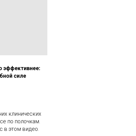
о эффективнее:
бной силе
них клинических
все по полочкам.
 в этом видео.